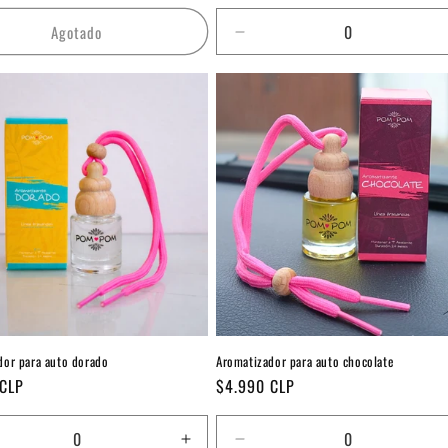
habitual
de
oferta
Agotado
Reducir
cantidad
para
Default
Title
dor para auto dorado
Aromatizador para auto chocolate
Precio
 CLP
$4.990 CLP
habitual
ucir
Aumentar
Reducir