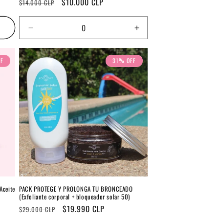
Precio
Precio
$10.000 CLP
$14.000 CLP
habitual
de
oferta
Reducir
Aumentar
cantidad
cantidad
para
para
FF
31% OFF
Default
Default
Title
Title
Aceite
PACK PROTEGE Y PROLONGA TU BRONCEADO
(Exfoliante corporal + bloqueador solar 50)
Precio
Precio
$19.990 CLP
$29.000 CLP