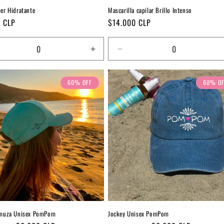
er Hidratante
Mascarilla capilar Brillo Intenso
Precio
 CLP
$14.000 CLP
habitual
ucir
Aumentar
Reducir
tidad
cantidad
cantidad
a
para
para
60% OFF
60% OF
ult
Default
Default
Title
Title
amuza Unisex PomPom
Jockey Unisex PomPom