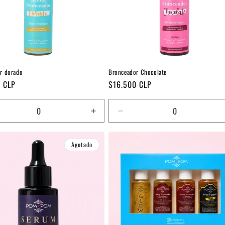
r dorado
Bronceador Chocolate
Precio
 CLP
$16.500 CLP
habitual
ucir
Aumentar
Reducir
tidad
cantidad
cantidad
a
para
para
Agotado
ult
Default
Default
Title
Title