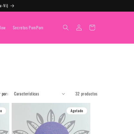
u-Vi)
Iniciar
Carrito
low
Secretos PomPom
sesión
 por:
32 productos
do
Agotado