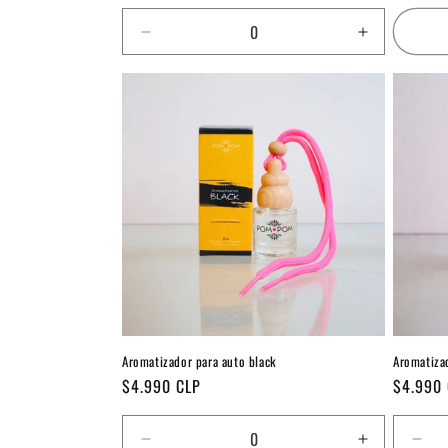
Reducir
Aumentar
cantidad
cantidad
para
para
Default
Default
Title
Title
Aromatizador para auto black
Aromatiza
Precio
Precio
$4.990 CLP
$4.990
habitual
habitual
Reducir
Aumentar
Red