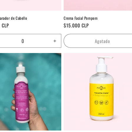
arador de Cabello
Crema Facial Pompom
Precio
 CLP
$15.000 CLP
habitual
Agotado
ucir
Aumentar
tidad
cantidad
a
para
ult
Default
Title