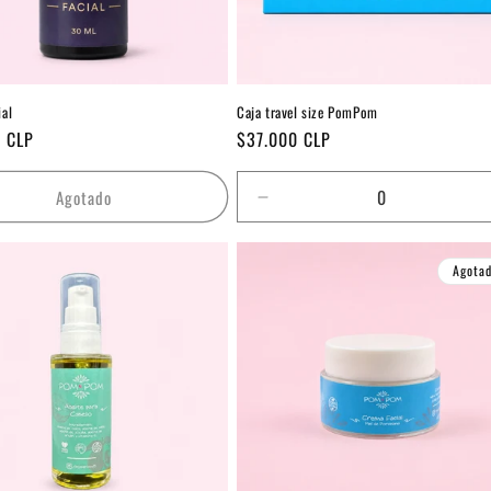
ial
Caja travel size PomPom
Precio
 CLP
$37.000 CLP
habitual
Agotado
Reducir
cantidad
para
Agota
Default
Title