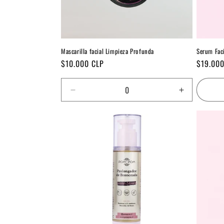
Mascarilla facial Limpieza Profunda
Serum Fac
Precio
Precio
$10.000 CLP
$19.000
habitual
habitual
Reducir
Aumentar
cantidad
cantidad
para
para
Default
Default
Title
Title