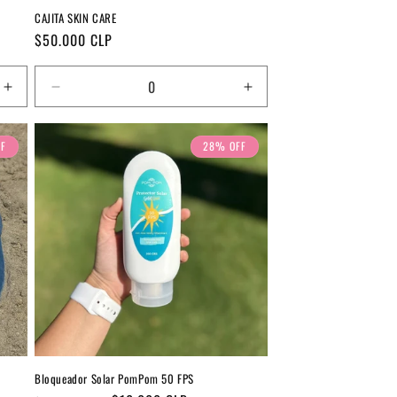
CAJITA SKIN CARE
Precio
$50.000 CLP
habitual
Aumentar
Reducir
Aumentar
cantidad
cantidad
cantidad
para
para
para
F
28% OFF
Default
Default
Default
Title
Title
Title
Bloqueador Solar PomPom 50 FPS