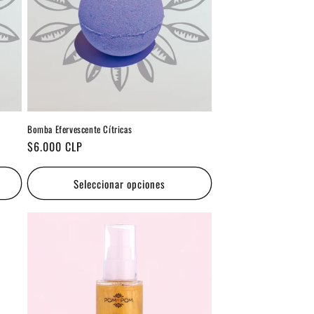
Bomba Efervescente Cítricas
Precio
$6.000 CLP
habitual
Seleccionar opciones