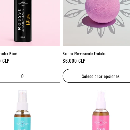
eador Black
Bomba Efervescente Frutales
Precio
0 CLP
$6.000 CLP
habitual
Seleccionar opciones
ucir
Aumentar
tidad
cantidad
a
para
ult
Default
Title