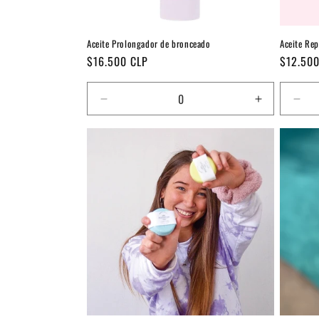
Aceite Prolongador de bronceado
Aceite Rep
Precio
Precio
$16.500 CLP
$12.500
habitual
habitual
Reducir
Aumentar
Red
cantidad
cantidad
can
para
para
par
Default
Default
Defa
Title
Title
Title