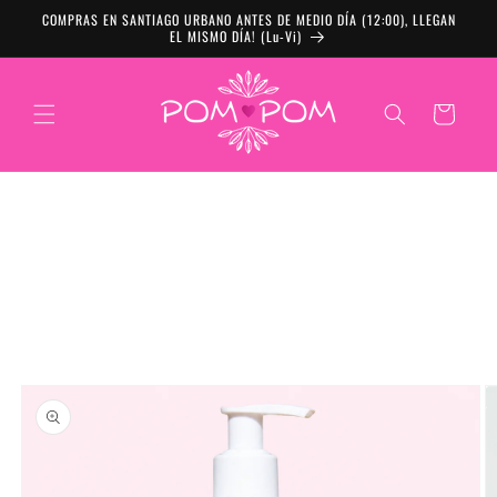
Ir directamente al
COMPRAS EN SANTIAGO URBANO ANTES DE MEDIO DÍA (12:00), LLEGAN
contenido
EL MISMO DÍA! (Lu-Vi)
Carrito
Ir directamente a
la información del
producto