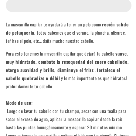
Brillo
Brillo
Intenso
Intenso
La mascarilla capilar te ayudará a tener un pelo como
recién salido
de peluquería,
todos sabemos que el verano, la plancha, alisarse,
teñirse el pelo, etc… daña mucho nuestro cabello.
Para esto tenemos la mascarilla capilar que dejará tu cabello
suave,
muy hidratado, combate la resequedad del cuero cabelludo,
otorga suavidad y brillo, disminuye el frizz
,
fortalece el
cabello quebradizo o débil
y lo más importante es que hidratará
profundamente tu cabello.
Modo de uso:
Luego de lavar tu cabello con tu champú, secar con una toalla para
sacar el exceso de agua, aplicar la mascarilla capilar desde la raíz
hasta las puntas homogéneamente y esperar 20 minutos mínimo.
Luego enjuagar la mascarilla y aplicar el bálsamo (opcional). Si tienes