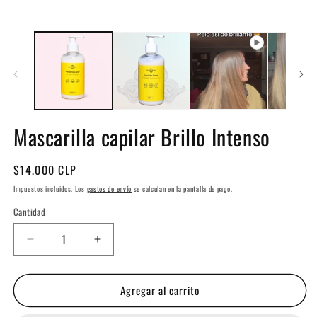
Mascarilla capilar Brillo Intenso
Precio
$14.000 CLP
habitual
Impuestos incluidos. Los
gastos de envío
se calculan en la pantalla de pago.
Cantidad
Cantidad
Reducir
Aumentar
cantidad
cantidad
para
para
Agregar al carrito
Mascarilla
Mascarilla
capilar
capilar