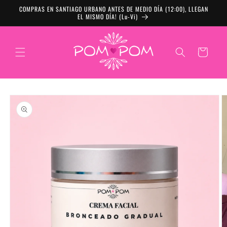
Ir directamente al
COMPRAS EN SANTIAGO URBANO ANTES DE MEDIO DÍA (12:00), LLEGAN
contenido
EL MISMO DÍA! (Lu-Vi)
Carrito
Ir directamente a
la información del
producto