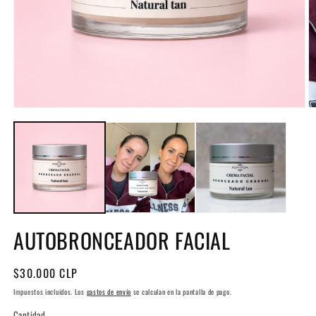
Abrir
Ab
elemento
e
multimedia
m
1
2
en
e
una
u
ventana
v
modal
m
AUTOBRONCEADOR FACIAL
Precio
$30.000 CLP
habitual
Impuestos incluidos. Los
gastos de envío
se calculan en la pantalla de pago.
Cantidad