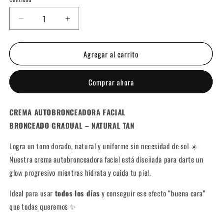
Cantidad
Reducir
Aumentar
cantidad
cantidad
para
para
Agregar al carrito
AUTOBRONCEADOR
AUTOBRONCEADOR
FACIAL
FACIAL
Comprar ahora
CREMA AUTOBRONCEADORA FACIAL
BRONCEADO GRADUAL – NATURAL TAN
Logra un tono dorado, natural y uniforme sin necesidad de sol ☀️
Nuestra crema autobronceadora facial está diseñada para darte un
glow progresivo mientras hidrata y cuida tu piel.
Ideal para usar
todos los días
y conseguir ese efecto “buena cara”
que todas queremos ✨