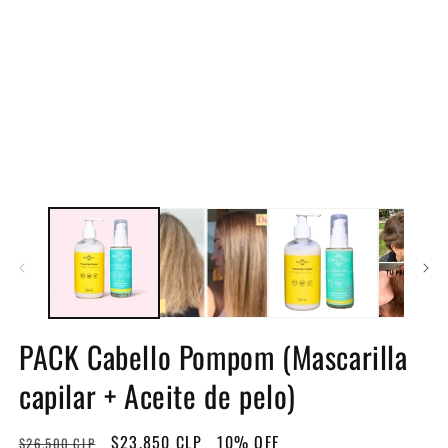
en
una
ventana
modal
PACK Cabello Pompom (Mascarilla
capilar + Aceite de pelo)
Precio
Precio
$23.850 CLP
10% OFF
$26.500 CLP