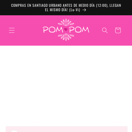
Ir directamente al
COMPRAS EN SANTIAGO URBANO ANTES DE MEDIO DÍA (12:00), LLEGAN
contenido
EL MISMO DÍA! (Lu-Vi)
Carrito
Ir directamente a
la información del
producto