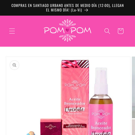
Ir directamente al
COMPRAS EN SANTIAGO URBANO ANTES DE MEDIO DÍA (12:00), LLEGAN
contenido
EL MISMO DÍA! (Lu-Vi)
Carrito
Ir directamente a
la información del
producto