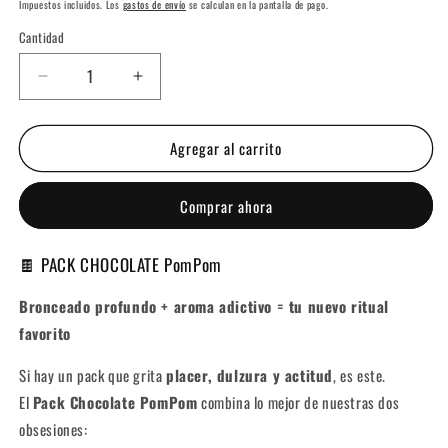
habitual
de
Impuestos incluidos. Los
gastos de envío
se calculan en la pantalla de pago.
oferta
Cantidad
Cantidad
Reducir
Aumentar
cantidad
cantidad
para
para
Agregar al carrito
Pack
Pack
Bronceador
Bronceador
Chocolate
Chocolate
Comprar ahora
+
+
Aromatizador
Aromatizador
Chocolate
Chocolate
🍫 PACK CHOCOLATE PomPom
Bronceado profundo + aroma adictivo = tu nuevo ritual
favorito
Si hay un pack que grita
placer, dulzura y actitud
, es este.
El
Pack Chocolate PomPom
combina lo mejor de nuestras dos
obsesiones: