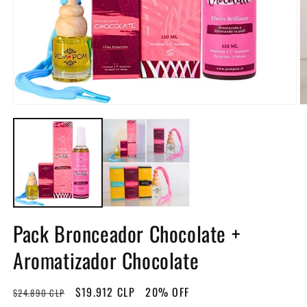
Abrir
Ab
elemento
e
multimedia
m
1
2
en
e
una
u
ventana
v
modal
m
Pack Bronceador Chocolate +
Aromatizador Chocolate
Precio
Precio
$19.912 CLP
20% OFF
$24.890 CLP